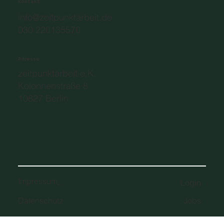
Kontakt
info@zeitpunktarbeit.de
030 220135570
Adresse
zeitpunktarbeit e.K.
Kolonnenstraße 8
10827 Berlin
Impressum
Login
Datenschutz
Jobs