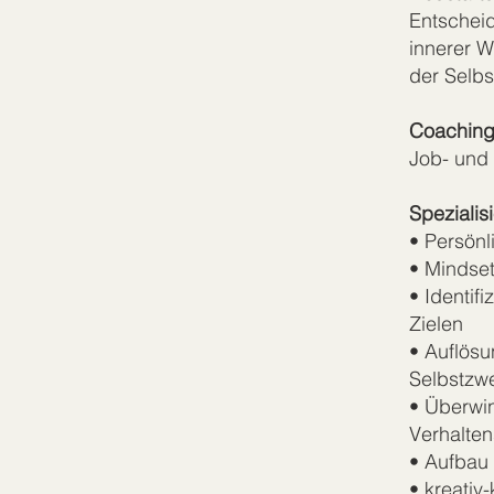
Entschei
innerer W
der Selbs
Coaching
Job- und
Spezialis
• Persönl
• Mindset
• Identif
Zielen
• Auflös
Selbstzwe
• Überwi
Verhalte
• Aufbau 
• kreativ