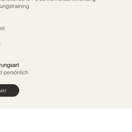
ungstraining
it
n
rungsart
d persönlich
akt