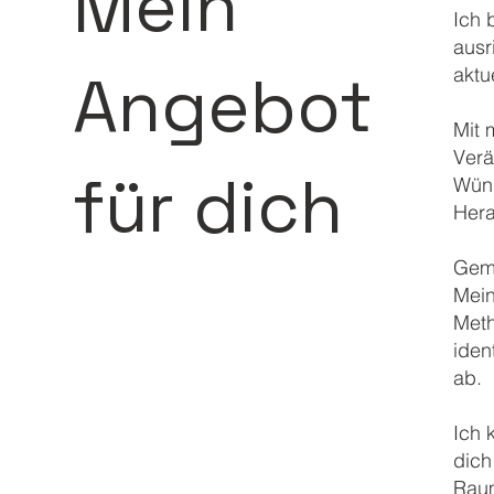
Mein
Ich 
ausr
Angebot
aktu
Mit 
Verä
für dich
Wüns
Hera
Geme
Mein
Meth
iden
ab.
Ich 
dich
Rau