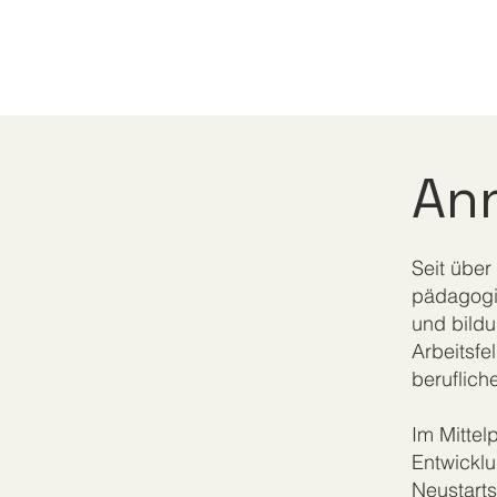
An
Seit über
pädagogi
und bild
Arbeitsfe
beruflich
Im Mittel
Entwicklu
Neustart