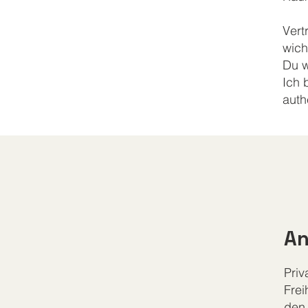
Vert
wich
Du w
Ich 
auth
An
Priv
Frei
den